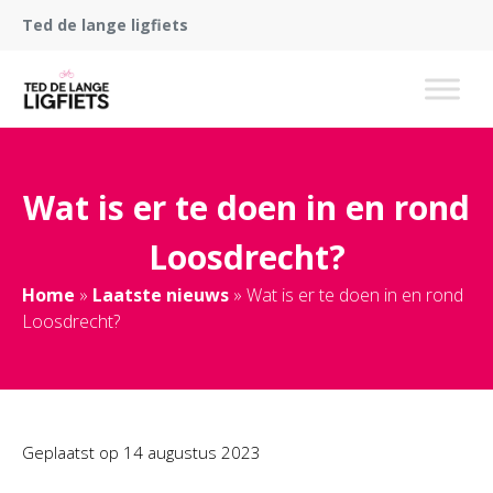
Ted de lange ligfiets
Wat is er te doen in en rond
Loosdrecht?
Home
»
Laatste nieuws
»
Wat is er te doen in en rond
Loosdrecht?
Geplaatst op
14 augustus 2023