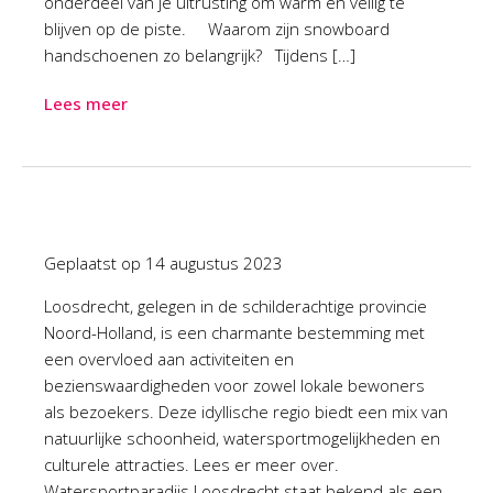
onderdeel van je uitrusting om warm en veilig te
blijven op de piste. Waarom zijn snowboard
handschoenen zo belangrijk? Tijdens […]
Lees meer
Geplaatst op
14 augustus 2023
Loosdrecht, gelegen in de schilderachtige provincie
Noord-Holland, is een charmante bestemming met
een overvloed aan activiteiten en
bezienswaardigheden voor zowel lokale bewoners
als bezoekers. Deze idyllische regio biedt een mix van
natuurlijke schoonheid, watersportmogelijkheden en
culturele attracties. Lees er meer over.
Watersportparadijs Loosdrecht staat bekend als een